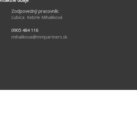
ntaktné údaje
Zodpovedný pracovník:
Ľubica Kebrle Mihaliková
0905 484 116
mihalikova@mmpartners.sk