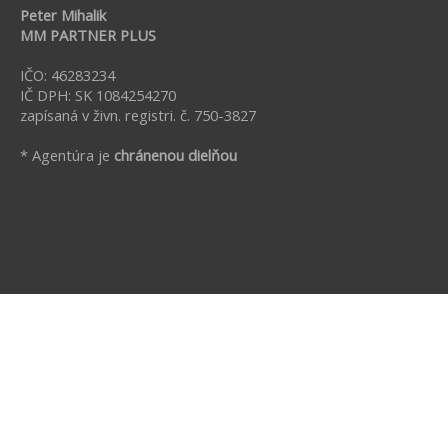
Peter Mihalik
MM PARTNER PLUS
IČO: 46283234
IČ DPH: SK 1084254270
zapísaná v živn. registri. č. 750-3827
* Agentúra je
chránenou dielňou