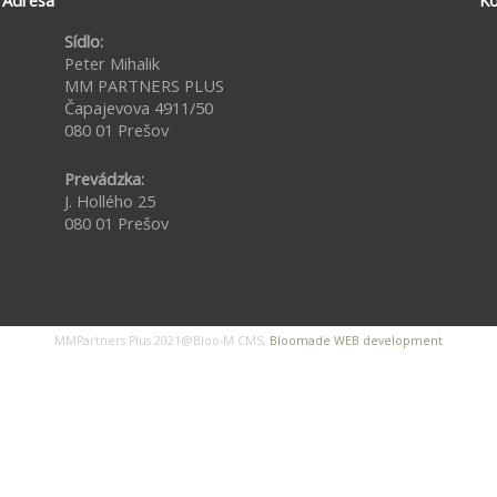
Adresa
Ko
Sídlo:
Peter Mihalik
MM PARTNERS PLUS
Čapajevova 4911/50
080 01 Prešov
Prevádzka:
J. Hollého 25
080 01 Prešov
MMPartners Plus 2021@Bloo-M CMS,
Bloomade WEB development